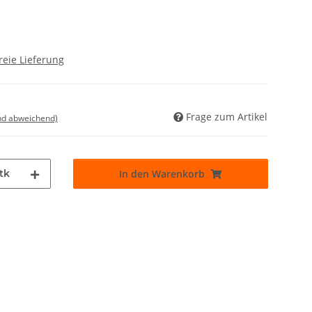
reie Lieferung
Frage zum Artikel
nd abweichend)
tk
In den Warenkorb