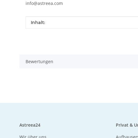
info@astreea.com
Produkteigenschaft
Wert
Inhalt:
Bewertungen
Astreea24
Privat & 
Wir über uns
Aufbauser